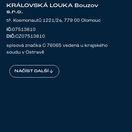
KRÁLOVSKÁ LOUKA Bouzov
s.r.o.
tř. Kosmonautů 1221/2a, 779 00 Olomouc
IČ:
07513810
DIČ:
CZ07513810
spisová značka C 76065 vedená u krajského
soudu v Ostravě
NAČÍST DALŠÍ