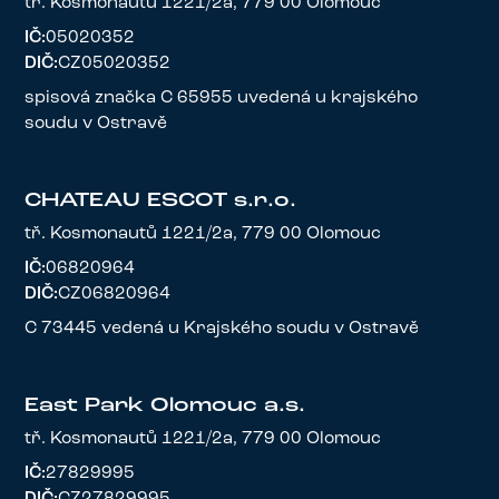
tř. Kosmonautů 1221/2a, 779 00 Olomouc
IČ:
05020352
DIČ:
CZ05020352
spisová značka C 65955 uvedená u krajského
soudu v Ostravě
CHATEAU ESCOT s.r.o.
tř. Kosmonautů 1221/2a, 779 00 Olomouc
IČ:
06820964
DIČ:
CZ06820964
C 73445 vedená u Krajského soudu v Ostravě
East Park Olomouc a.s.
tř. Kosmonautů 1221/2a, 779 00 Olomouc
IČ:
27829995
DIČ:
CZ27829995