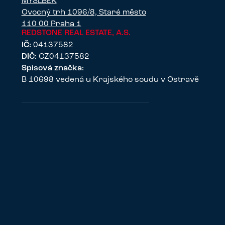
MYSLBEK
Ovocný trh 1096/8, Staré město
110 00 Praha 1
REDSTONE REAL ESTATE, A.S.
IČ:
04137582
DIČ:
CZ04137582
Spisová značka:
B 10698 vedená u Krajského soudu v Ostravě