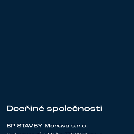
KARIÉRA
C
h
c
e
t
e
v
y
s
k
o
č
i
t
n
a
d
a
l
š
í
k
a
r
i
é
r
n
í
s
c
h
o
d
?
KARIÉRA
KARIÉRA
D
c
e
ř
i
n
é
s
p
o
l
e
č
n
o
s
t
i
BP STAVBY Morava s.r.o.