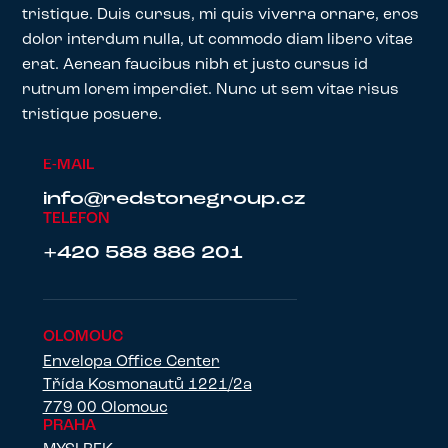
tristique. Duis cursus, mi quis viverra ornare, eros
dolor interdum nulla, ut commodo diam libero vitae
erat. Aenean faucibus nibh et justo cursus id
rutrum lorem imperdiet. Nunc ut sem vitae risus
tristique posuere.
E-MAIL
info@redstonegroup.cz
TELEFON
+420 588 886 201
OLOMOUC
Envelopa Office Center
Třída Kosmonautů 1221/2a
779 00 Olomouc
PRAHA