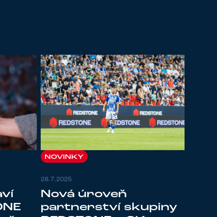
NOVINKY
28.7.2025
Nová úroveň
aví
partnerství skupiny
ONE