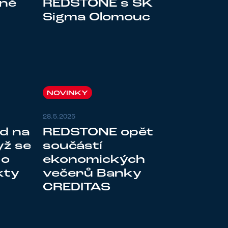
REDSTONE s SK
ýně
Sigma Olomouc
NOVINKY
28.5.2025
nd na
REDSTONE opět
ž se
součástí
 o
ekonomických
kty
večerů Banky
CREDITAS