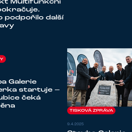
kt Multifunkční
pokračuje.
 podpořilo další
ravy
KY
a Galerie
rka startuje –
bice čeká
ěna
TISKOVÁ ZPRÁVA
9.4.2025