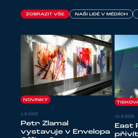
ZOBRAZIT VŠE
NAŠI LIDÉ V MÉDIÍCH
NOVINKY
TISKOV
1.9.2025
15.8.2025
Petr Zlamal
East
vystavuje v Envelopa
přiví