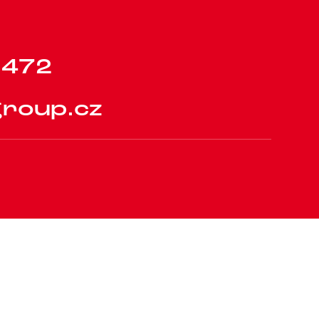
4
7
2
g
r
o
u
p
.
c
z