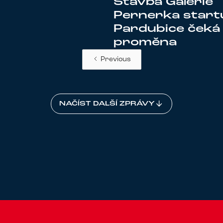
Stavba Galerie
Pernerka start
Pardubice čeká
proměna
Previous
NAČÍST DALŠÍ ZPRÁVY