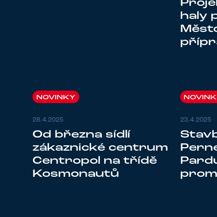
Proje
haly 
Město
příp
NOVINKY
NOVIN
28.4.2025
23.4.2025
Od března sídlí
Stavb
zákaznické centrum
Perne
Centropol na třídě
Pardu
Kosmonautů
prom