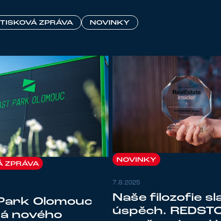
TISKOVÁ ZPRÁVA
NOVINKY
NOVINKY
Á ZPRÁVA
7.8.2025
Naše filozofie sl
 Park Olomouc
úspěch. REDST
tá nového