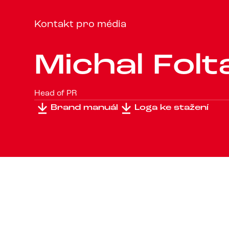
Kontakt pro média
M
i
c
h
a
l
F
o
l
t
Head of PR
Brand manuál
Loga ke stažení