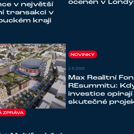
oceněn v Lond
ce v největší
ní transakci v
ouckém kraji
NOVINKY
2.6.2025
Max Realitní Fo
REsummitu: Kdy
investice opírají
skutečné proje
Á ZPRÁVA