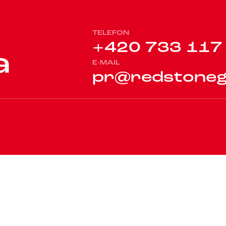
TELEFON
+
4
2
0
7
3
3
1
1
7
a
E-MAIL
p
r
@
r
e
d
s
t
o
n
e