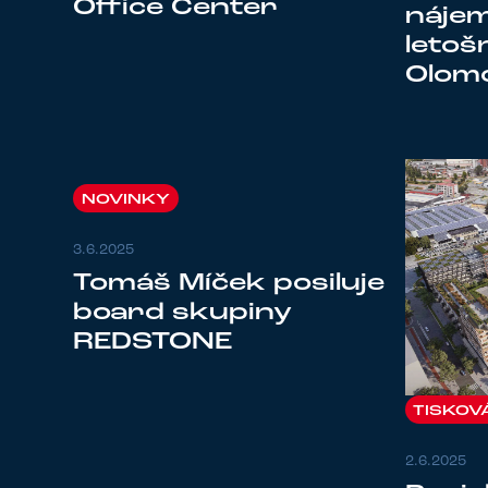
Office Center
nájem
letoš
Olom
NOVINKY
3.6.2025
Tomáš Míček posiluje
board skupiny
REDSTONE
TISKOV
2.6.2025