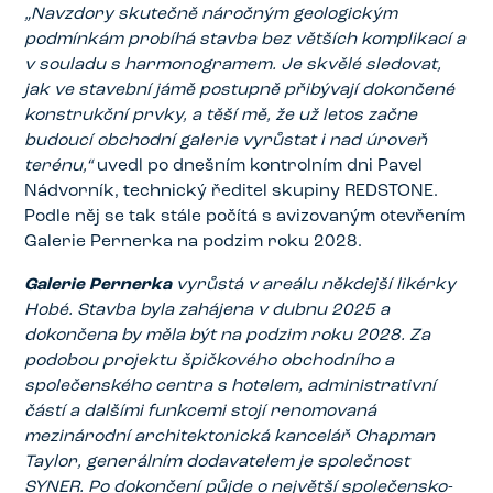
„Navzdory skutečně náročným geologickým
podmínkám probíhá stavba bez větších komplikací a
v souladu s harmonogramem. Je skvělé sledovat,
jak ve stavební jámě postupně přibývají dokončené
konstrukční prvky, a těší mě, že už letos začne
budoucí obchodní galerie vyrůstat i nad úroveň
terénu,“
uvedl po dnešním kontrolním dni Pavel
Nádvorník, technický ředitel skupiny REDSTONE.
Podle něj se tak stále počítá s avizovaným otevřením
Galerie Pernerka na podzim roku 2028.
Galerie Pernerka
vyrůstá v areálu někdejší likérky
Hobé. Stavba byla zahájena v dubnu 2025 a
dokončena by měla být na podzim roku 2028. Za
podobou projektu špičkového obchodního a
společenského centra s hotelem, administrativní
částí a dalšími funkcemi stojí renomovaná
mezinárodní architektonická kancelář Chapman
Taylor, generálním dodavatelem je společnost
SYNER. Po dokončení půjde o největší společensko-