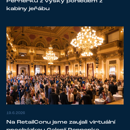
Pernerku z výšky pohledem z
kabiny jeřábu
19.6.2026
Na RetailConu jsme zaujali virtuální
procházkou Galerií Pernerka