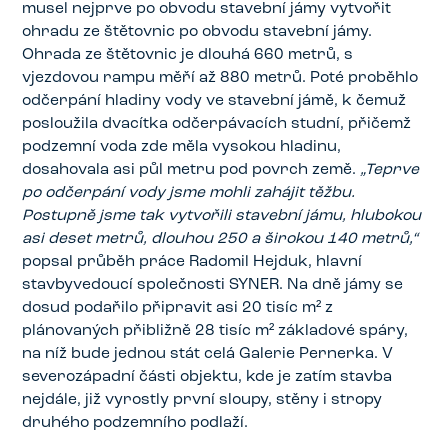
musel nejprve po obvodu stavební jámy vytvořit
ohradu ze štětovnic po obvodu stavební jámy.
Ohrada ze štětovnic je dlouhá 660 metrů, s
vjezdovou rampu měří až 880 metrů. Poté proběhlo
odčerpání hladiny vody ve stavební jámě, k čemuž
posloužila dvacítka odčerpávacích studní, přičemž
podzemní voda zde měla vysokou hladinu,
dosahovala asi půl metru pod povrch země.
„Teprve
po odčerpání vody jsme mohli zahájit těžbu.
Postupně jsme tak vytvořili stavební jámu, hlubokou
asi deset metrů, dlouhou 250 a širokou 140 metrů,“
popsal průběh práce Radomil Hejduk, hlavní
stavbyvedoucí společnosti SYNER. Na dně jámy se
dosud podařilo připravit asi 20 tisíc m² z
plánovaných přibližně 28 tisíc m² základové spáry,
na níž bude jednou stát celá Galerie Pernerka. V
severozápadní části objektu, kde je zatím stavba
nejdále, již vyrostly první sloupy, stěny i stropy
druhého podzemního podlaží.