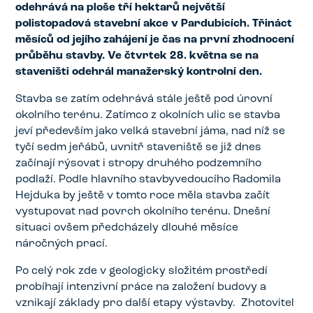
odehrává na ploše tří hektarů největší
polistopadová stavební akce v Pardubicích. Třináct
měsíců od jejího zahájení je čas na první zhodnocení
průběhu stavby. Ve čtvrtek 28. května se na
staveništi odehrál manažerský kontrolní den.
Stavba se zatím odehrává stále ještě pod úrovní
okolního terénu. Zatímco z okolních ulic se stavba
jeví především jako velká stavební jáma, nad níž se
tyčí sedm jeřábů, uvnitř staveniště se již dnes
začínají rýsovat i stropy druhého podzemního
podlaží. Podle hlavního stavbyvedoucího Radomila
Hejduka by ještě v tomto roce měla stavba začít
vystupovat nad povrch okolního terénu. Dnešní
situaci ovšem předcházely dlouhé měsíce
náročných prací.
Po celý rok zde v geologicky složitém prostředí
probíhají intenzivní práce na založení budovy a
vznikají základy pro další etapy výstavby. Zhotovitel