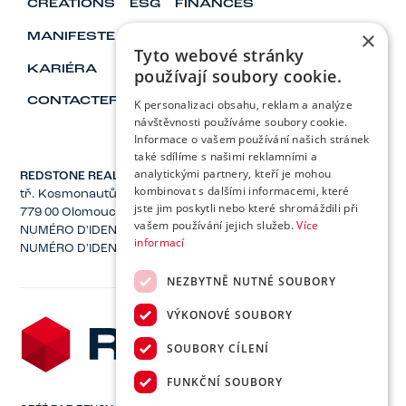
CRÉATIONS
ESG
FINANCES
×
MANIFESTE
VISIONNAIRES ET LEADERS
Tyto webové stránky
KARIÉRA
používají soubory cookie.
CONTACTER
K personalizaci obsahu, reklam a analýze
návštěvnosti používáme soubory cookie.
Informace o vašem používání našich stránek
také sdílíme s našimi reklamními a
analytickými partnery, kteří je mohou
REDSTONE REAL ESTATE, Inc.
kombinovat s dalšími informacemi, které
tř. Kosmonautů 1221/2a
jste jim poskytli nebo které shromáždili při
779 00 Olomouc
vašem používání jejich služeb.
Více
NUMÉRO D'IDENTIFICATION : 04137582
informací
NUMÉRO D'IDENTIFICATION FISCALE : CZ04137582
NEZBYTNĚ NUTNÉ SOUBORY
VÝKONOVÉ SOUBORY
SOUBORY CÍLENÍ
FUNKČNÍ SOUBORY