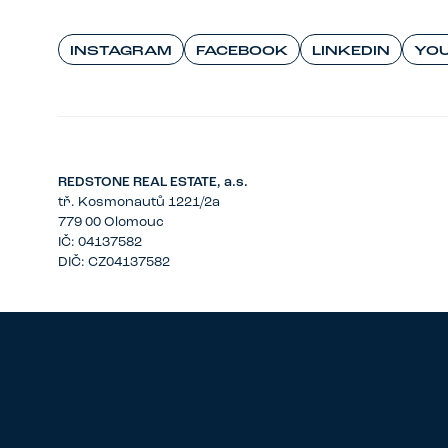
INSTAGRAM
FACEBOOK
LINKEDIN
YO
REDSTONE REAL ESTATE, a.s.
tř. Kosmonautů 1221/2a
779 00 Olomouc
IČ: 04137582
DIČ: CZ04137582