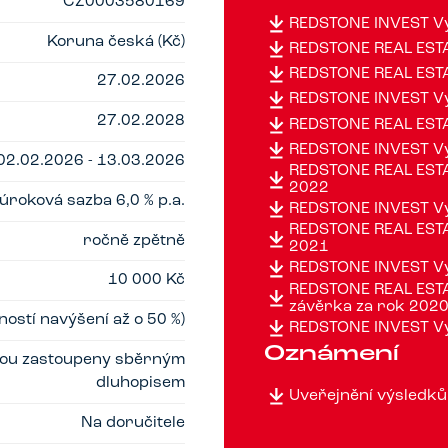
CZ0003580169
REDSTONE INVEST Vý
Koruna česká (Kč)
REDSTONE REAL ESTA
REDSTONE REAL ESTA
27.02.2026
REDSTONE INVEST Vý
27.02.2028
REDSTONE REAL ESTA
REDSTONE INVEST Vý
02.02.2026 - 13.03.2026
REDSTONE REAL ESTAT
2022
úroková sazba 6,0 % p.a.
REDSTONE INVEST Vý
REDSTONE REAL ESTAT
ročně zpětně
2021
REDSTONE INVEST Vý
10 000 Kč
REDSTONE REAL ESTAT
závěrka za rok 202
ostí navýšení až o 50 %)
REDSTONE INVEST Vý
Oznámení
jsou zastoupeny sběrným
dluhopisem
Uveřejnění výsledků
Na doručitele