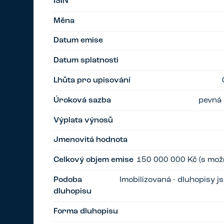
ISIN
Měna
Datum emise
Datum splatnosti
Lhůta pro upisování
Úroková sazba
pevná 
Výplata výnosů
Jmenovitá hodnota
Celkový objem emise
150 000 000 Kč (s možn
Podoba
Imobilizovaná - dluhopisy 
dluhopisu
Forma dluhopisu