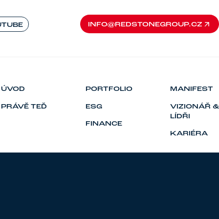
INFO@REDSTONEGROUP.CZ
UTUBE
INFO@REDSTONEGROUP.CZ
ÚVOD
PORTFOLIO
MANIFEST
PRÁVĚ TEĎ
ESG
VIZIONÁŘ &
LÍDŘI
FINANCE
KARIÉRA