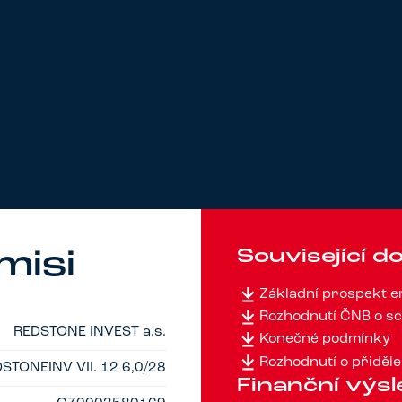
Související 
misi
Základní prospekt 
Rozhodnutí ČNB o sc
REDSTONE INVEST a.s.
Konečné podmínky
Rozhodnutí o přiděle
STONEINV VII. 12 6,0/28
Finanční výs