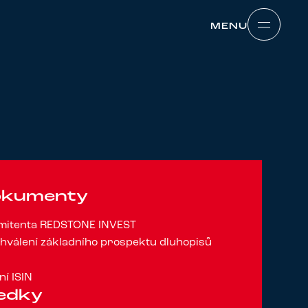
MENU
MENU
dokumenty
emitenta REDSTONE INVEST
hválení základního prospektu dluhopisů
ní ISIN
ledky