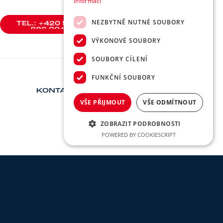
informací
NEZBYTNĚ NUTNÉ SOUBORY
TEL.: +420 588
886 201
TEL.: +420 588
VÝKONOVÉ SOUBORY
886 201
SOUBORY CÍLENÍ
FUNKČNÍ SOUBORY
KONTAKT
VŠE PŘIJMOUT
VŠE ODMÍTNOUT
ZOBRAZIT PODROBNOSTI
POWERED BY COOKIESCRIPT