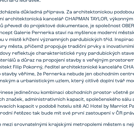
il Richard Morávek.
dcházela důkladná příprava. Za architektonickou podobou 
ní architektonická kancelář CHAPMAN TAYLOR, výkonným 
tů převedl do projektové dokumentace, je společnost OBE
ncept Galerie Pernerka staví na myšlence moderní městsk
 v místě křížení významných pardubických tříd. Inspiraci 
ry města, přičemž propojuje tradiční prvky s inovativním
dovy reflektuje charakteristické rysy pardubických staveb 
ateriálů a důraz na propojení stavby s veřejným prostorem
tekt Filip Pokorný, ředitel architektonické kanceláře C
to stavby věříme, že Pernerka nebude jen obchodním centre
ským a urbanistickým uzlem, který citlivě doplní tvář mo
inese jedinečnou kombinaci obchodních prostor včetně pr
h značek, administrativních kapacit, společenského sálu
ovacích kapacit v podobě hotelu sítě AC Hotel by Marriot P
dní řetězec tak bude mít své první zastoupení v ČR práv
e mezi srovnatelnými krajskými metropolemi městem s nej