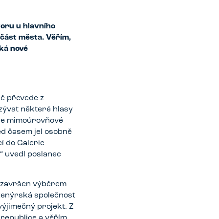
toru u hlavního
 část města. Věřím,
áká nové
ně převede z
zývat některé hlasy
é je mimoúrovňové
ed časem jel osobně
í do Galerie
,“ uvedl poslanec
u završen výběrem
nženýrská společnost
výjimečný projekt. Z
republice a věřím,