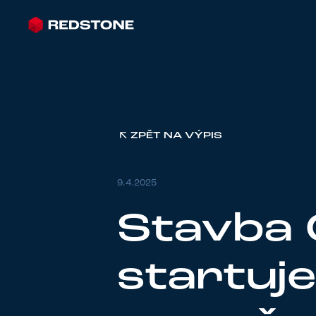
ZPĚT NA VÝPIS
9.4.2025
Stavba 
startuj