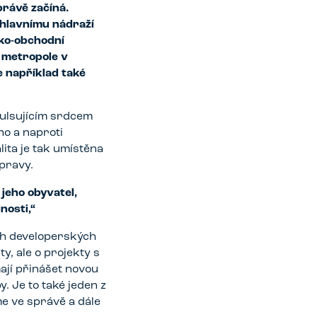
právě začíná.
 hlavnímu nádraží
sko-obchodní
 metropole v
e například také
pulsujícím srdcem
ho a naproti
ita je tak umístěna
pravy.
 jeho obyvatel,
nosti,“
ch developerských
y, ale o projekty s
ají přinášet novou
. Je to také jeden z
e ve správě a dále