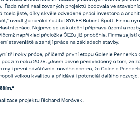
e. Řada námi realizovaných projektů bodovala ve stavebníc
zcela jistě, díky skvěle odvedené práci investora a archit
ět,“ uvedl generální ředitel SYNER Robert Špott. Firma nyn
 vlastní práce. Nejprve se uskuteční příprava území a nezb
řičemž například přeložka ČEZu již proběhla. Firma zajistí
ení staveniště a zahájí práce na základech stavby.
ní tři roky práce, přičemž první etapu Galerie Pernerka
na podzim roku 2028. „Jsem pevně přesvědčený o tom, že za
my i první návštěvníci nového centra, že Galerie Perner
poli velkou kvalitou a přidává i potenciál dalšího rozvoje
těším,“
ealizace projektu Richard Morávek.