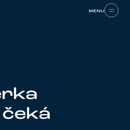
MENU
MENU
erka
 čeká