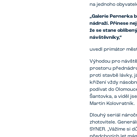
na jednoho obyvatel
„Galerie Pernerka b
nádraží. Přinese nej
že se stane oblíben
návštěvníky,“
uvedl primátor měs
Výhodou pro návštěv
prostoru přednádra
proti stavbě lávky,
křížení vždy násobn
podívat do Olomouce
Šantovka, a viděl js
Martin Kolovratník.
Dlouhý seriál nároč
zhotovitele. Generá
SYNER. „Vážíme si dů
předchozích let mám