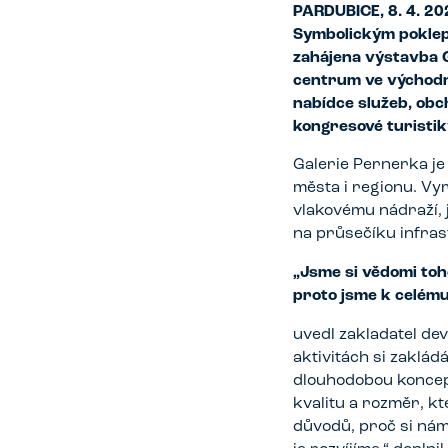
PARDUBICE, 8. 4. 202
Symbolickým poklep
zahájena výstavba G
centrum ve východn
nabídce služeb, obc
kongresové turistik
Galerie Pernerka je
města i regionu. Vy
vlakovému nádraží, 
na průsečíku infras
„Jsme si vědomi toho
proto jsme k celému
uvedl zakladatel d
aktivitách si zaklád
dlouhodobou koncepc
kvalitu a rozměr, kt
důvodů, proč si ná