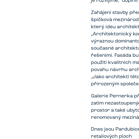
je rozvíjíme,“ dopln
Zahájení stavby pře
špičková mezinárod
který ideu architek
„Architektonický ko
výraznou dominantou
současné architektu
řešeními. Fasáda bu
použití kvalitních m
povahu návrhu archi
„Jako architekti té
přirozeným společen
Galerie Pernerka př
zatím nezastoupenýc
prostor a také ubyt
renomovaný mezináro
Dnes jsou Pardubic
retailových ploch