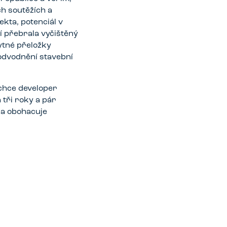
h soutěžích a
ekta, potenciál v
í přebrala vyčištěný
ytné přeložky
 odvodnění stavební
 chce developer
 tři roky a pár
ka obohacuje
.