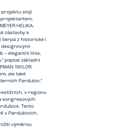
projektu stojí
projektantem,
RMEYER HELIKA.
é zástavby s
čerpá z historické i
i designovými
– elegantní linie,
,“ popsal základní
HAPMAN TAYLOR.
m, ale také
derních Pardubic.“
estižních, v regionu
 a kongresových
ardubice. Tento
ě v Pardubicích.
nižší výměrou