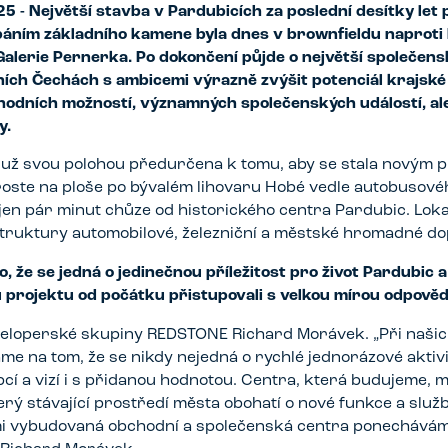
5 - Největší stavba v Pardubicích za poslední desítky let 
áním základního kamene byla dnes v brownfieldu naproti
alerie Pernerka. Po dokončení půjde o největší společen
ích Čechách s ambicemi výrazně zvýšit potenciál krajské
hodních možností, významných společenských událostí, al
y.
 už svou polohou předurčena k tomu, aby se stala novým 
roste na ploše po bývalém lihovaru Hobé vedle autobusové
jen pár minut chůze od historického centra Pardubic. Lokal
truktury automobilové, železniční a městské hromadné do
, že se jedná o jedinečnou příležitost pro život Pardubic a
 projektu od počátku přistupovali s velkou mírou odpověd
eveloperské skupiny REDSTONE Richard Morávek. „Při naši
áme na tom, že se nikdy nejedná o rychlé jednorázové aktivit
í a vizí i s přidanou hodnotou. Centra, která budujeme, m
erý stávající prostředí města obohatí o nové funkce a služby
mi vybudovaná obchodní a společenská centra ponechávám