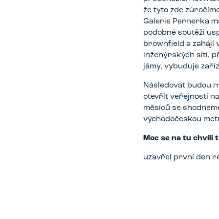
že tyto zde zúročím
Galerie Pernerka má 
podobné soutěži usp
brownfield a zahájí
inženýrských sítí, p
jámy, vybuduje zaříz
Následovat budou ny
otevřít veřejnosti 
měsíců se shodneme 
východočeskou metro
Moc se na tu chvíli 
uzavřel první den r