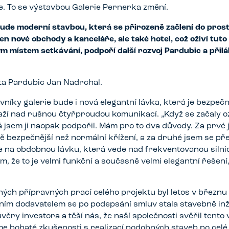
e. To se výstavbou Galerie Pernerka změní.
ude moderní stavbou, která se přirozeně začlení do pros
en nové obchody a kanceláře, ale také hotel, což oživí tuto
ým místem setkávání, podpoří další rozvoj Pardubic a přil
ta Pardubic Jan Nadrchal.
níky galerie bude i nová elegantní lávka, která je bezpeč
ží nad rušnou čtyřproudou komunikací. „Když se začaly o
 já jsem ji naopak podpořil. Mám pro to dva důvody. Za prv
ě bezpečnější než normální křížení, a za druhé jsem se př
 na obdobnou lávku, která vede nad frekventovanou silnic
em, že to je velmi funkční a současně velmi elegantní řešení
ných přípravných prací celého projektu byl letos v březn
lním dodavatelem se po podepsání smluv stala stavebně i
věry investora a těší nás, že naší společnosti svěřil tento 
e bohaté zkušenosti s realizací podobných staveb po celé 